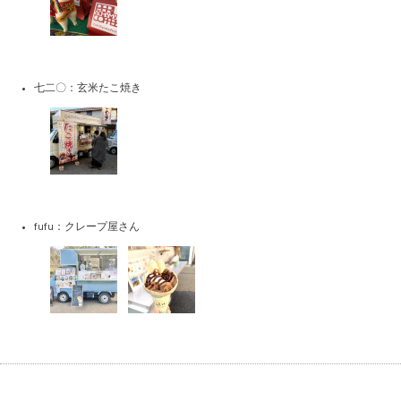
七二〇：玄米たこ焼き
fufu：クレープ屋さん