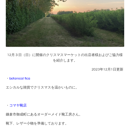
12月３日（日）に開催のクリスマスマーケットの出店者様およびご協力様
を紹介します。
2023年12月1日更新
・
botanical fica
エシカルな雑貨でクリスマスを温かいものに。
・
コマヤ靴店
鎌倉市御成町にあるオーダーメイド靴工房さん。
靴下、レザー小物を準備しております。