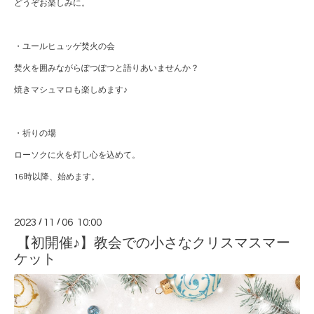
どうぞお楽しみに。
・ユールヒュッゲ焚火の会
焚火を囲みながらぽつぽつと語りあいませんか？
焼きマシュマロも楽しめます♪
・祈りの場
ローソクに火を灯し心を込めて。
16時以降、始めます。
2023
/
11
/
06 10:00
【初開催♪】教会での小さなクリスマスマー
ケット