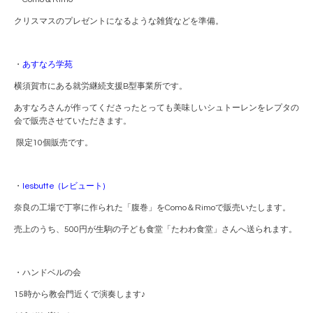
クリスマスのプレゼントになるような雑貨などを準備。
・
あすなろ学苑
横須賀市にある就労継続支援B型事業所です。
あすなろさんが作ってくださったとっても美味しいシュトーレンをレプタの
会で販売させていただきます。
限定10個販売です。
・
lesbutte (レビュート)
奈良の工場で丁寧に作られた「腹巻」をComo＆Rimoで販売いたします。
売上のうち、500円が生駒の子ども食堂「たわわ食堂」さんへ送られます。
・ハンドベルの会
15時から教会門近くで演奏します♪