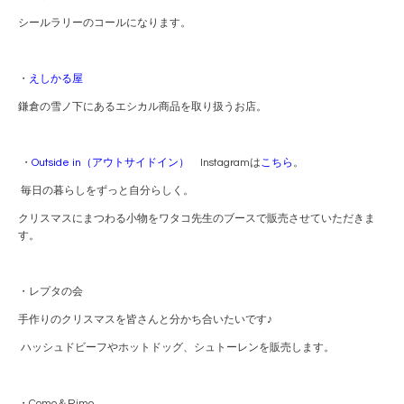
シールラリーのコールになります。
・
えしかる屋
鎌倉の雪ノ下にあるエシカル商品を取り扱うお店。
・
Outside in（アウトサイドイン）
Instagramは
こちら
。
毎日の暮らしをずっと自分らしく。
クリスマスにまつわる小物をワタコ先生のブースで販売させていただきま
す。
・レプタの会
手作りのクリスマスを皆さんと分かち合いたいです♪
ハッシュドビーフやホットドッグ、シュトーレンを販売します。
・Como＆Rimo