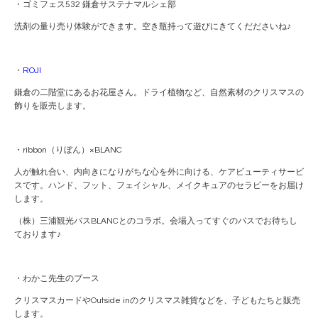
・ゴミフェス532 鎌倉サステナマルシェ部
洗剤の量り売り体験ができます。空き瓶持って遊びにきてくだださいね♪
・
ROJI
鎌倉の二階堂にあるお花屋さん。ドライ植物など、自然素材のクリスマスの
飾りを販売します。
・ribbon（りぼん）×BLANC
人が触れ合い、内向きになりがちな心を外に向ける、ケアビューティサービ
スです。ハンド、フット、フェイシャル、メイクキュアのセラピーをお届け
します。
（株）三浦観光バスBLANCとのコラボ。会場入ってすぐのバスでお待ちし
ております♪
・わかこ先生のブース
クリスマスカードやOutside inのクリスマス雑貨などを、子どもたちと販売
します。