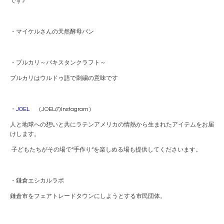
です♪
・マイケルさんの天然酵母パン
・プルカリ～パキスタンクラフト～
プルカリはウルドゥ語で刺繍の意味です
・
JOEL
（JOELの
Instagram
）
人と地球への想いと共にラテンアメリカの情熱から生まれたアイテムをお届
けします。
子どもたちがその場で”手作り”を楽しめる場も提供してくださいます。
・鎌倉エシカルラボ
鎌倉市をフェアトレードタウンにしようとする市民団体。