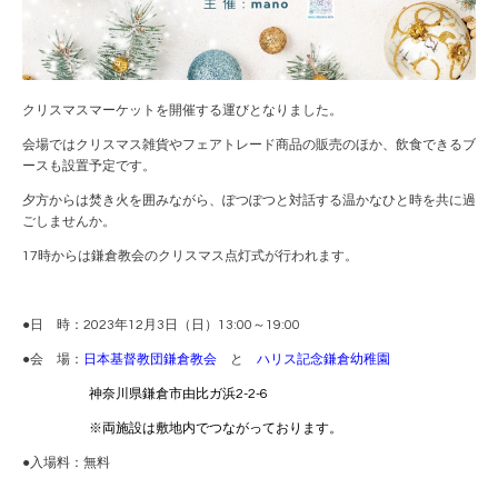
クリスマスマーケットを開催する運びとなりました。
会場ではクリスマス雑貨やフェアトレード商品の販売のほか、飲食できるブ
ースも設置予定です。
夕方からは焚き火を囲みながら、ぽつぽつと対話する温かなひと時を共に過
ごしませんか。
17時からは鎌倉教会のクリスマス点灯式が行われます。
●日 時：2023年12月3日（日）13:00～19:00
●会 場：
日本基督教団鎌倉教会
と
ハリス記念鎌倉幼稚園
神奈川県鎌倉市由比ガ浜2-2-6
※両施設は敷地内でつながっております。
●入場料：無料