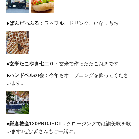
●
ぱんだっふる
：ワッフル、ドリンク、いなりもち
●
玄米たこやき
七二０
：玄米で作ったたこ焼きです。
●
ハンドベルの会
：今年もオープニングを飾ってくださ
います。
●
鎌倉教会120PROJECT：
クロージングでは讃美歌を歌
います♪ぜひ皆さんもご一緒に。