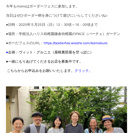
今年もmanoはボーダーフェスに参加します。
当日はぜひボーダー柄を身につけて遊びにいらしてくださいね♪
●日時：2025年５月25日（日）12：30頃～16：00頃まで
●場所：学校法人ハリス幼稚園鎌倉幼稚園のPACE（パーチェ）ガーデン
●ボーだフェスのURL：
https://borderfes.wixsite.com/kamakura
●
企画：ヴィット・グルニエ（屋根裏部屋を空っぽに）
●一緒にもりあげてくださるお店を募集中です。
こちらからお申込みをお願いいたします。
クリック。