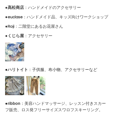
●
髙
松商店
：ハンドメイドのアクセサリー
●
euclase
：ハンドメイド品、キッズ向けワークショップ
●
Roji
：二階堂にあるお花屋さん
●
くじら屋
：アクセサリー
●
ハリトイト
：
子供服、布小物、アクセサリーなど
●
ribbon
：
美容ハンドマッサージ、レッスン付きスカー
フ販売、ロス発フリーサイズスワロフスキーリング。