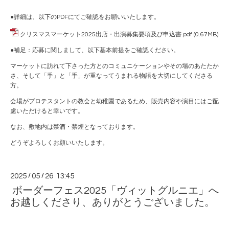
●詳細は、以下のPDFにてご確認をお願いいたします。
クリスマスマーケット2025出店・出演募集要項及び申込書.pdf
(0.67MB)
●補足：応募に関しまして、以下基本前提をご確認ください。
マーケットに訪れて下さった方とのコミュニケーションやその場のあたたか
さ、そして「手」と「手」が重なってうまれる物語を大切にしてくださる
方。
会場がプロテスタントの教会と幼稚園であるため、販売内容や演目にはご配
慮いただけると幸いです。
なお、敷地内は禁酒・禁煙となっております。
どうぞよろしくお願いいたします。
2025
/
05
/
26 13:45
ボーダーフェス2025「ヴィットグルニエ」へ
お越しくださり、ありがとうございました。