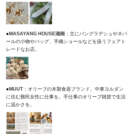
●
MASAYANG HOUSE
湘南
：
主にバングラデシュやネパ
ールの小物やバッグ、
手織ショールなどを扱うフェアト
レードなお店。
●
MUUT
：
オリーブの木製食器ブランド。
中東ヨルダン
に住む難民女性に仕事を。
手仕事のオリーブ雑貨で生活
に温かさを。