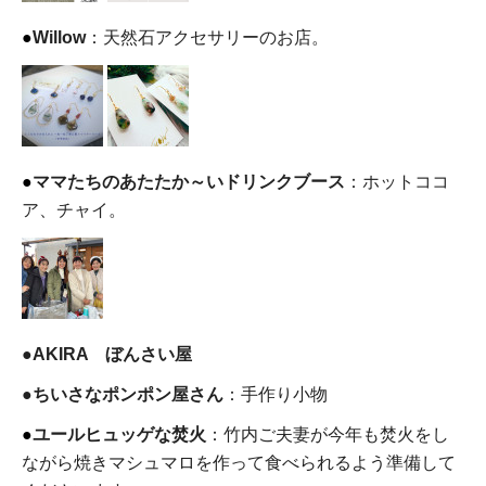
●
Willow
：天然石アクセサリーのお店。
●
ママたちのあたたか～いドリンクブース
：ホットココ
ア、チャイ。
●
AKIRA ぼんさい屋
●
ちいさなポンポン屋さん
：手作り小物
●
ユールヒュッゲな焚火
：竹内ご夫妻が今年も焚火をし
ながら焼きマシュマロを作って食べられるよう準備して